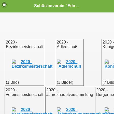
Schützenverein "Edelweiß" Reiterswiesen e.V.
2020 -
2020 -
2020 -
Bezirksmeisterschaft
Adlerschuß
König
(1 Bild)
(3 Bilder)
(7 Bil
2020 -
2020 -
2020 -
Vereinsmeisterschaft
Jahreshauptversammlung
Bürgerme