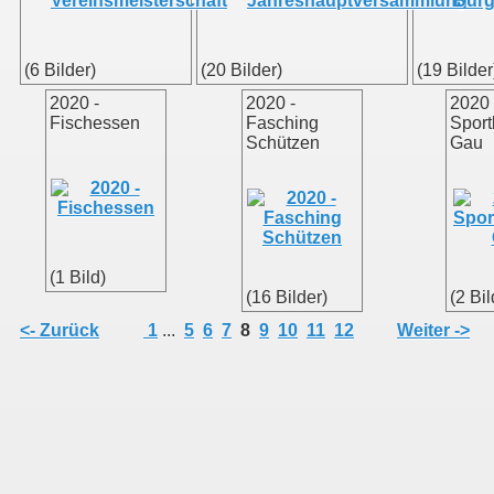
(6 Bilder)
(20 Bilder)
(19 Bilder
2020 -
2020 -
2020 
Fischessen
Fasching
Sport
Schützen
Gau
(1 Bild)
(16 Bilder)
(2 Bil
<- Zurück
1
...
5
6
7
8
9
10
11
12
Weiter ->