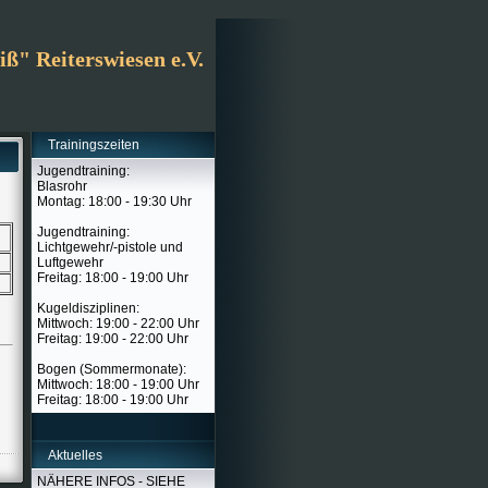
ß" Reiterswiesen e.V.
Trainingszeiten
Jugendtraining:
Blasrohr
Montag: 18:00 - 19:30 Uhr
Jugendtraining:
Lichtgewehr/-pistole und
Luftgewehr
Freitag: 18:00 - 19:00 Uhr
Kugeldisziplinen:
Mittwoch: 19:00 - 22:00 Uhr
Freitag: 19:00 - 22:00 Uhr
Bogen (Sommermonate):
Mittwoch: 18:00 - 19:00 Uhr
Freitag: 18:00 - 19:00 Uhr
Aktuelles
NÄHERE INFOS - SIEHE