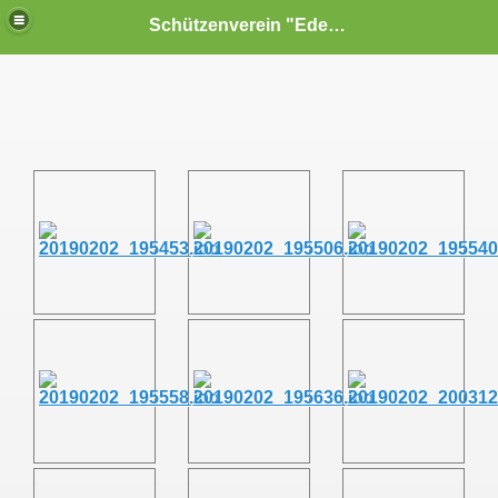
Schützenverein "Edelweiß" Reiterswiesen e.V.