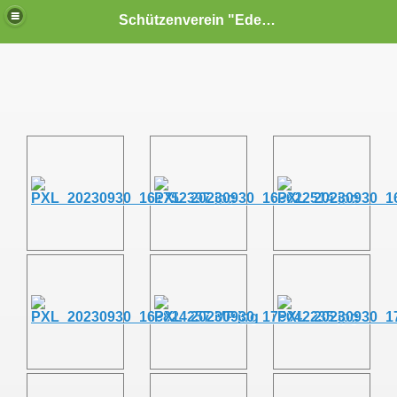
Schützenverein "Edelweiß" Reiterswiesen e.V.