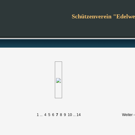
Schützenverein "Edelwei
1
...
4
5
6
7
8
9
10
...
14
Weiter 