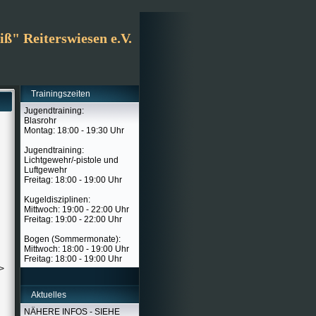
ß" Reiterswiesen e.V.
Trainingszeiten
Jugendtraining:
Blasrohr
Montag: 18:00 - 19:30 Uhr
Jugendtraining:
Lichtgewehr/-pistole und
Luftgewehr
Freitag: 18:00 - 19:00 Uhr
Kugeldisziplinen:
Mittwoch: 19:00 - 22:00 Uhr
Freitag: 19:00 - 22:00 Uhr
Bogen (Sommermonate):
Mittwoch: 18:00 - 19:00 Uhr
Freitag: 18:00 - 19:00 Uhr
->
Aktuelles
NÄHERE INFOS - SIEHE