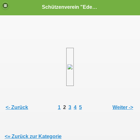
Schützenverein "Edelweiß" Reiterswiesen e.V.
<- Zurück
1
2
3
4
5
Weiter ->
<= Zurück zur Kategorie