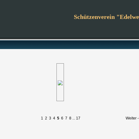
Schützenverein "Edelwei
1
2
3
4
5
6
7
8
...
17
Weiter 