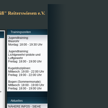
ß" Reiterswiesen e.V.
Trainingszeiten
Jugendtraining:
Blasrohr
Montag: 18:00 - 19:30 Uhr
Jugendtraining:
Lichtgewehr/-pistole und
Luftgewehr
Freitag: 18:00 - 19:00 Uhr
Kugeldisziplinen:
Mittwoch: 19:00 - 22:00 Uhr
Freitag: 19:00 - 22:00 Uhr
Bogen (Sommermonate):
Mittwoch: 18:00 - 19:00 Uhr
Freitag: 18:00 - 19:00 Uhr
->
Aktuelles
NÄHERE INFOS - SIEHE