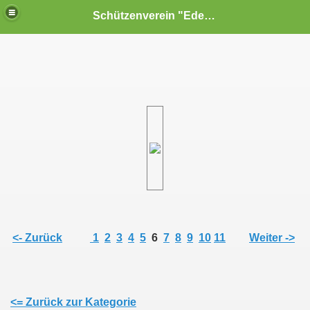
Schützenverein "Edelweiß" Reiterswiesen e.V.
<- Zurück
1
2
3
4
5
6
7
8
9
10
11
Weiter ->
<= Zurück zur Kategorie