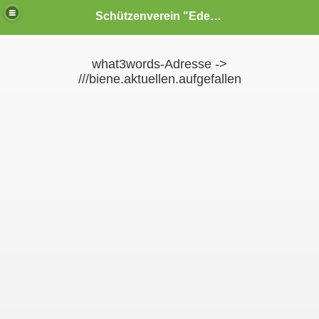
Schützenverein "Edelweiß" Reiterswiesen e.V.
what3words-Adresse ->
///biene.aktuellen.aufgefallen